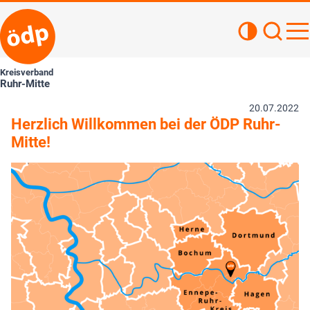
Kontrastan
Such
Haupt
Kreisverband
Ruhr-Mitte
20.07.2022
Herzlich Willkommen bei der ÖDP Ruhr-
Mitte!